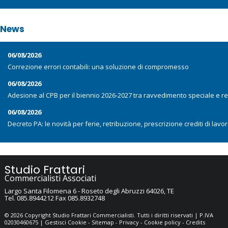
News
06/08/2026
Correzione errori contabili: una soluzione di compromesso
06/08/2026
Adesione al CPB per il biennio 2026-2027 tra ravvedimento speciale e r
06/08/2026
Decreto PA: le novità per ferie, retribuzione, prescrizione crediti di lav
Studio Frattari
Commercialisti Associati
Largo Santa Filomena 6 -
Roseto degli Abruzzi
64026
,
TE
Tel.
085.8944212
Fax
085.8932748
© 2026 Copyright Studio Frattari Commercialisti. Tutti i diritti riservati | P.IVA
02030460675 |
Gestisci Cookie
-
Sitemap
-
Privacy
-
Cookie policy
-
Credits